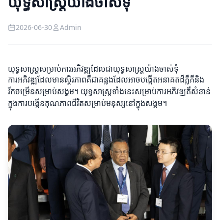
យុទ្ធសាស្ត្រយ៉ាងចាស់ទុំ
2026-06-30
Admin
យុទ្ធសាស្ត្រសម្រាប់ការអភិវឌ្ឍដែលជាយុទ្ធសាស្ត្រយ៉ាងចាស់ទុំ
ការអភិវឌ្ឍដែលមានស្ថិរភាពគឺជាគន្លងដែលអាចបង្កើតអនាគតដ៏ភ្លឺភីនិង
រីកចម្រើនសម្រាប់សង្គម។ យុទ្ធសាស្ត្រទាំងនេះសម្រាប់ការអភិវឌ្ឍគឺសំខាន់
ក្នុងការបង្កើនគុណភាពជីវិតសម្រាប់មនុស្សនៅក្នុងសង្គម។