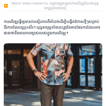
Watch Video related to: យុទ្ធសាស្ត្រសម្រាប់ការអភិវឌ្ឍដែលជាយុទ្ធ
▶
សាស្ត្រយ៉ាងចាស់ទុំ
ការអភិវឌ្ឍធ្វើឲ្យមានភាពស្ថិរភាពគឺចាំបាច់ដើម្បីបង្កើតឱកាសថ្មីៗសម្រាប់
ជីវភាពដែលល្អប្រសើរ។ យុទ្ធសាស្ត្រទាំងនេះត្រូវតែមានផែនការដែលអាច
ធានាថានឹងមានភាពច្បាស់លាស់ក្នុងការអភិវឌ្ឍ។