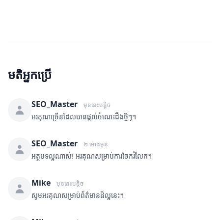
មតិអ្នកប្រើ
SEO_Master
មុននេះបន្តិច
អរគុណច្រើនដែលបានផ្តល់ចំណេះដឹងថ្មីៗ។
SEO_Master
២ ម៉ោងមុន
អត្ថបទល្អណាស់! អរគុណសម្រាប់ការចែករំលែក។
Mike
មុននេះបន្តិច
សូមអរគុណសម្រាប់ព័ត៌មានដ៏ល្អនេះ។