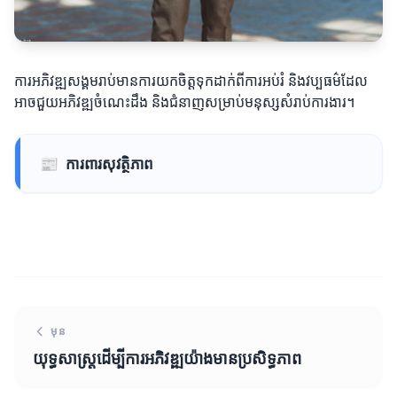
ការអភិវឌ្ឍសង្គមរាប់មានការយកចិត្តទុកដាក់ពីការអប់រំ និងវប្បធម៌ដែល
អាចជួយអភិវឌ្ឍចំណេះដឹង និងជំនាញសម្រាប់មនុស្សសំរាប់ការងារ។
📰
ការពារសុវត្ថិភាព
មុន
យុទ្ធសាស្ត្រដើម្បីការអភិវឌ្ឍយ៉ាងមានប្រសិទ្ធភាព