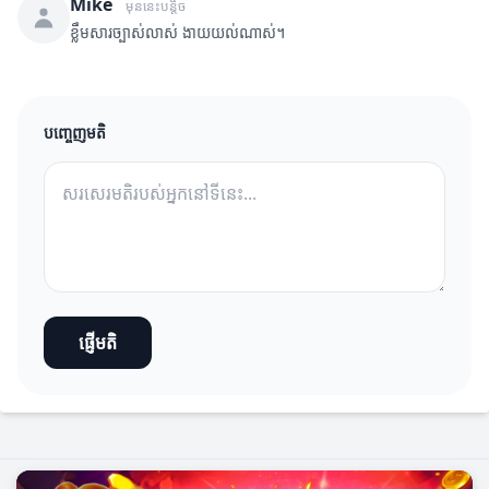
Mike
មុននេះបន្តិច
ខ្លឹមសារច្បាស់លាស់ ងាយយល់ណាស់។
បញ្ចេញមតិ
ផ្ញើមតិ