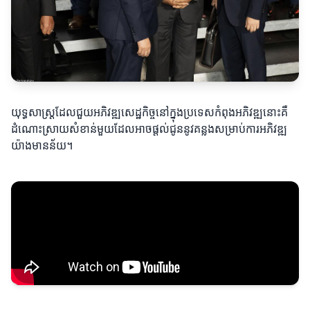
យុទ្ធសាស្ត្រដែលជួយអភិវឌ្ឍសេដ្ឋកិច្ចនៅក្នុងប្រទេសកំពុងអភិវឌ្ឍនោះគឺ
ដំណោះស្រាយសំខាន់មួយដែលអាចផ្តល់ជូននូវគន្លងសម្រាប់ការអភិវឌ្ឍ
យ៉ាងមានន័យ។