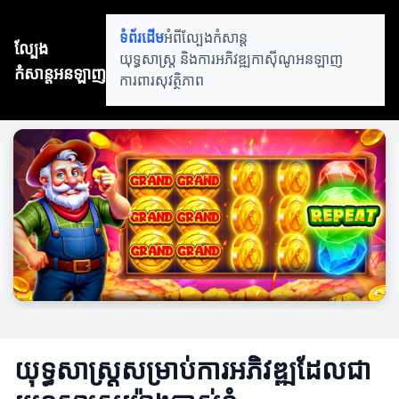
ទំព័រដើម
អំពីល្បែងកំសាន្ត
ល្បែង
យុទ្ធសាស្ត្រ និងការអភិវឌ្ឍ
កាស៊ីណូអនឡាញ
កំសាន្តអនឡាញ
ការពារសុវត្ថិភាព
យុទ្ធសាស្ត្រសម្រាប់ការអភិវឌ្ឍដែលជា