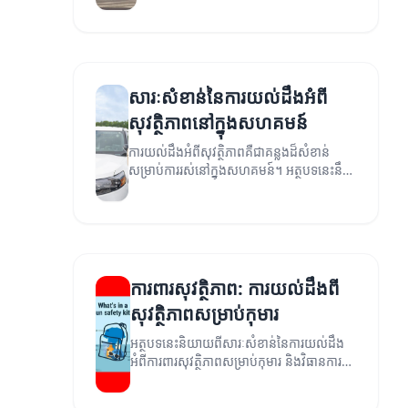
នានា។
សារៈសំខាន់នៃការយល់ដឹងអំពី
សុវត្ថិភាពនៅក្នុងសហគមន៍
ការយល់ដឹងអំពីសុវត្ថិភាពគឺជាគន្លងដ៏សំខាន់
សម្រាប់ការរស់នៅក្នុងសហគមន៍។ អត្ថបទនេះនឹង
ពន្យល់អំពីសារៈសំខាន់នៃការពារសុវត្ថិភាព និង
វិធានការផ្សេងៗដែលអាចអនុវត្តបាន។
ការពារសុវត្ថិភាព: ការយល់ដឹងពី
សុវត្ថិភាពសម្រាប់កុមារ
អត្ថបទនេះនិយាយពីសារៈសំខាន់នៃការយល់ដឹង
អំពីការពារសុវត្ថិភាពសម្រាប់កុមារ និងវិធានការ
ដែលអាចជួយពួកគេក្នុងការពារទៅការពិសាកនិង
គ្រោះថ្នាក់ក្នុងជីវិតប្រចាំថ្ងៃ។