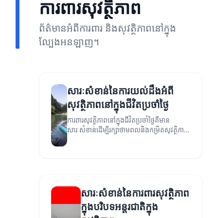
ការពារសុវត្ថិភាព
ព័ត៌មានអំពីការពារ និងសុវត្ថិភាពនៅក្នុង
ល្បែងអនឡាញ។
សារៈសំខាន់នៃការយល់ដឹងអំពី
សុវត្ថិភាពនៅក្នុងជីវិតប្រចាំថ្ងៃ
ការពារសុវត្ថិភាពនៅក្នុងជីវិតប្រចាំថ្ងៃគឺមាន
សារៈសំខាន់ដើម្បីរក្សាថាមពលនិងកម្រិតសុវត្ថិភាព
របស់មនុស្ស។ ចូរ​ចូលរួមស្វែងយល់អំពីវិធីដែល
យើងអាចបង្កើតនូវសមត្ថភាពដើម្បីមិនឲ្យមានគ្រោះ
ថ្នាក់។
សារៈសំខាន់នៃការពារសុវត្ថិភាព
ក្នុងបរិបទអន្តរជាតិក្នុង