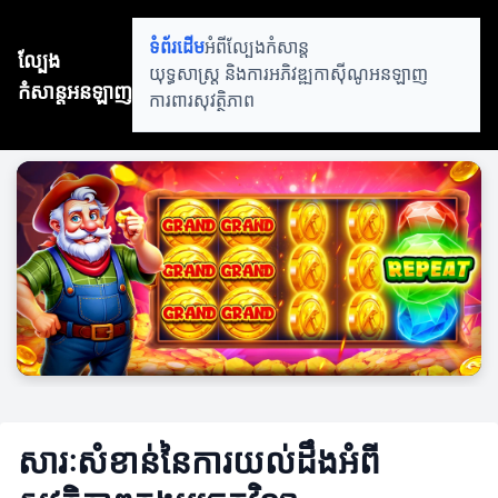
ទំព័រដើម
អំពីល្បែងកំសាន្ត
ល្បែង
យុទ្ធសាស្ត្រ និងការអភិវឌ្ឍ
កាស៊ីណូអនឡាញ
កំសាន្តអនឡាញ
ការពារសុវត្ថិភាព
សារៈសំខាន់នៃការយល់ដឹងអំពី