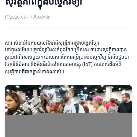
សុវត្ថិភាពក្នុងបច្ចេកវិទ្យា
2026-06-17
Admin
សារៈសំខាន់នៃការយល់ដឹងអំពីសុវត្ថិភាពក្នុងបច្ចេកវិទ្យា
នៅក្នុងសម័យបច្ចេកវិទ្យាដែលកំពុងរីកចម្រើននេះ ការពារសុវត្ថិភាពបាន
ក្លាយជាពិសេសមួយ។ ដោយសារតែការប្រើប្រាស់បច្ចេកវិទ្យាទំនើបដូចជា
ផែនទីឌីជីថល និងអ៊ីនធឺណិតនៃរបស់មានវត្ថុ (IoT) ការយល់ដឹងអំពី
សុវត្ថិភាពគឺជាកត្តាសំខាន់ណាស់។