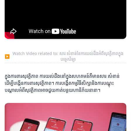
Watch Video related to: សារៈសំខាន់នៃការយល់ដឹងអំពីសុវត្ថិភាពក្នុង
▶
បច្ចេកវិទ្យា
ក្នុងការពារសុវត្ថិភាព ការយល់ដឹងនៅក្នុងសហគមន៍គឺមានសារៈសំខាន់
ដើម្បីបង្កើនការពារសុវត្ថិភាព។ ការបង្កើតកម្មវិធីសិក្សានិងការបណ្តុះ
បណ្តាលអំពីសុវត្ថិភាពអាចជួយកាត់បន្ថយហានិភ័យនានា។