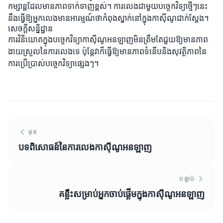
កម្សាន្តដែលមានភាពទាក់ទាញខ្ពស់។ ការលេងជាមួយបច្ចេកវិទ្យាថ្មីៗនេះ
នឹងធ្វើឱ្យអ្នកលេងមានអារម្មណ៍ថាកំពុងស្នាក់នៅក្នុងកាស៊ីណូជាក់ស្តែង។
សេចក្ដីសន្និដ្ឋាន
ការវិនិយោគក្នុងបច្ចេកវិទ្យា​កាស៊ីណូអនឡាញមិនត្រឹមតែជួយឱ្យមានភាព
ងាយស្រួលនៃការលេងទេ ប៉ុន្តែវាក៏ធ្វើឱ្យមានភាពទំនើបនិងសុវត្ថិភាពនៃ
ការប្រើប្រាស់បច្ចេកវិទ្យាផ្សេងៗ។
មុន
បទពិសោធន៍នៃការលេងកាស៊ីណូអនឡាញ
បន្ទាប់
គន្លឹះសម្រាប់អ្នកចាប់ផ្តើមក្នុងកាស៊ីណូអនឡាញ