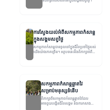
និងឥទ្ធិពលរបស់វានៅក្នុងសង្គមសព្វថ្ងៃ។
ការស្វែងយល់អំពីសកម្មភាពកំសាន្ត
ក្នុងសង្គមសព្វថ្ងៃ
សកម្មភាពកំសាន្តបានចូលទៅក្នុងជីវិតប្រចាំថ្ងៃរបស់
យើងយ៉ាងភាគច្រើន។ អត្ថបទនេះនឹងពិភាក្សាអំពី
សកម្មភាពកំសាន្តនានាទៅជាប្រយោជន៍សង្គមជុំវិញ
និងរបៀបដែលវាបណ្ដាលអោយមានការផ្លាស់ប្តូរនៅ
ក្នុងវប្បធម៌។
សកម្មភាពកំសាន្តឆ្លាតវៃ
សម្រាប់មនុស្សទំនើប
ពិភាក្សាពីសកម្មភាពកំសាន្តឆ្លាតវៃដែល
អាចជួយបង្កើនជីវិតសង្គម និងការកសាង
ទំនាក់ទំនង។