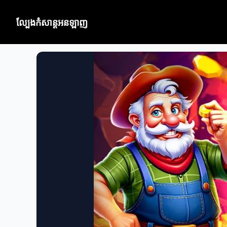
ល្បែងកំសាន្តអនឡាញ