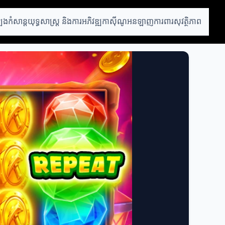
បែងកំសាន្ត
យុទ្ធសាស្ត្រ និងការអភិវឌ្ឍ
កាស៊ីណូអនឡាញ
ការពារសុវត្ថិភាព