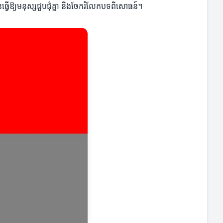
្វើឱ្យមនុស្សជួបជុំគ្នា និងចែករំលែកបទពិសោធន៍។