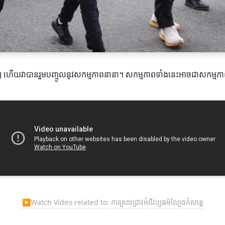
េងៗ ហើយវាបានរួមបញ្ចូលនូវសកម្មភាពនានា។ សកម្មភាពទាំងនេះអាចជាសកម្មភា
▶
Watch Video related to: ការស្រាវជ្រាវអំពីវប្បធម៌ល្បែងកំសាន្ត