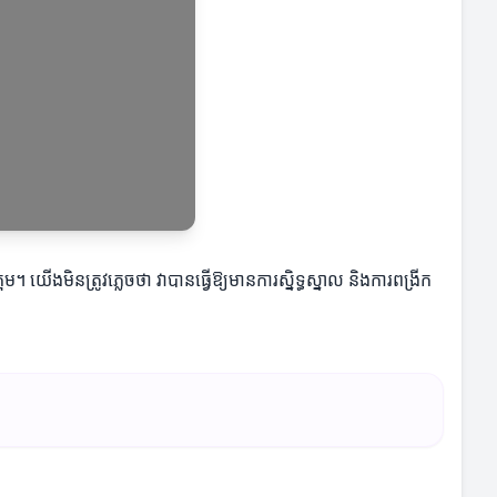
។ យើងមិនត្រូវភ្លេចថា វាបានធ្វើឱ្យមានការស្និទ្ធស្នាល និងការពង្រីក