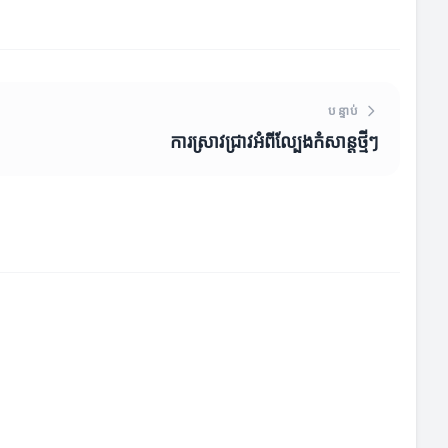
បន្ទាប់
ការស្រាវជ្រាវអំពីល្បែងកំសាន្តថ្មីៗ