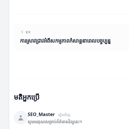
មុន
ការស្រាវជ្រាវអំពីសកម្មភាពកំសាន្តនាពេលបច្ចុប្បន្ន
មតិអ្នកប្រើ
SEO_Master
ម្សិលមិញ
សូមអរគុណសម្រាប់ព័ត៌មានដ៏ល្អនេះ។