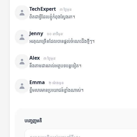
TechExpert
៣ ថ្ងៃមុន
ពិតជាអ្វីដែលខ្ញុំកំពុងស្វែងរក។
Jenny
១០ នាទីមុន
អរគុណច្រើនដែលបានផ្តល់ចំណេះដឹងថ្មីៗ។
Alex
៣ ថ្ងៃមុន
នឹងតាមដានរាល់អត្ថបទបន្តទៀត។
Emma
២ ម៉ោងមុន
ខ្លឹមសារមានប្រយោជន៍ខ្លាំងណាស់។
បញ្ចេញមតិ