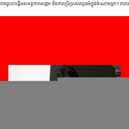
ចជួយបង្កើនសមត្ថភាពសង្គម និងការប្រើប្រាស់វប្បធម៌ក្នុងចំណោមអ្នក។ វាបានធ