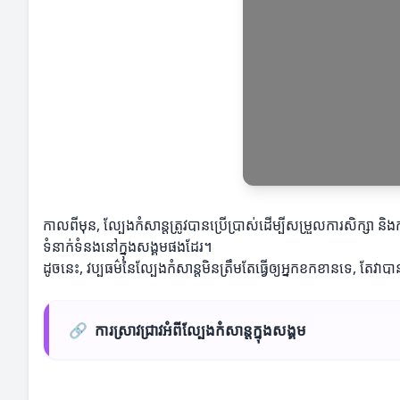
កាលពីមុន, ល្បែងកំសាន្តត្រូវបានប្រើប្រាស់ដើម្បីសម្រួលការសិក្សា និ
ទំនាក់ទំនងនៅក្នុងសង្គមផងដែរ។
ដូចនេះ, វប្បធម៌នៃល្បែងកំសាន្តមិនត្រឹមតែធ្វើឲ្យអ្នកខកខានទេ, តែវាប
🔗
ការស្រាវជ្រាវអំពីល្បែងកំសាន្តក្នុងសង្គម