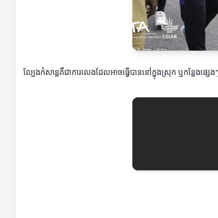
ល្បែងកំសាន្តគឺជាការលេងដែលអាចធ្វើបាននៅក្នុងស្រុក ឬកន្លែងផ្ស