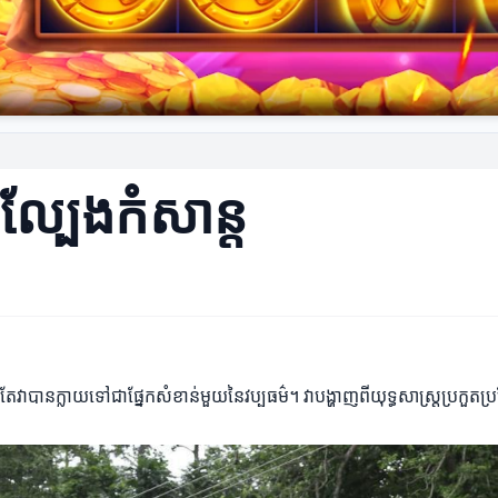
៌ល្បែងកំសាន្ត
ទេ, តែវាបានក្លាយទៅជាផ្នែកសំខាន់មួយនៃវប្បធម៌។ វាបង្ហាញពីយុទ្ធសាស្ត្រប្រកួត